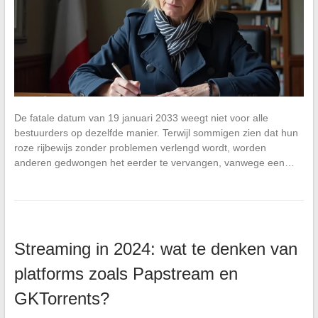
De fatale datum van 19 januari 2033 weegt niet voor alle
bestuurders op dezelfde manier. Terwijl sommigen zien dat hun
roze rijbewijs zonder problemen verlengd wordt, worden
anderen gedwongen het eerder te vervangen, vanwege een…
Streaming in 2024: wat te denken van
platforms zoals Papstream en
GKTorrents?