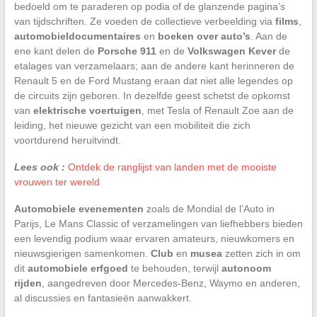
bedoeld om te paraderen op podia of de glanzende pagina’s
van tijdschriften. Ze voeden de collectieve verbeelding via
films
,
automobieldocumentaires
en
boeken over auto’s
. Aan de
ene kant delen de
Porsche 911
en de
Volkswagen Kever
de
etalages van verzamelaars; aan de andere kant herinneren de
Renault 5 en de Ford Mustang eraan dat niet alle legendes op
de circuits zijn geboren. In dezelfde geest schetst de opkomst
van
elektrische voertuigen
, met Tesla of Renault Zoe aan de
leiding, het nieuwe gezicht van een mobiliteit die zich
voortdurend heruitvindt.
Lees ook :
Ontdek de ranglijst van landen met de mooiste
vrouwen ter wereld
Automobiele evenementen
zoals de Mondial de l’Auto in
Parijs, Le Mans Classic of verzamelingen van liefhebbers bieden
een levendig podium waar ervaren amateurs, nieuwkomers en
nieuwsgierigen samenkomen.
Club
en
musea
zetten zich in om
dit
automobiele erfgoed
te behouden, terwijl
autonoom
rijden
, aangedreven door Mercedes-Benz, Waymo en anderen,
al discussies en fantasieën aanwakkert.