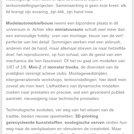
tentoonstellingsprojecten. Samenwerking is geen loze kreet: elk
lid brengt zijn ervaring, zijn blik, zijn hand mee.
Modelautomobielbouw
neemt een bijzondere plaats in dit
universum in. Achter elke
miniatuurauto
schuilt veel meer dan
een eenvoudige hobby: uren van montage, keuze van de verf,
perfectie van het detail. Sommigen werken met een airbrush,
anderen met de hand, maar allemaal streven ze naar hetzelfde
doel: het reproduceren, op hun schaal, van de geest van een
mechanica die hen fascineert. Of het nu gaat om modellen van
1/87 of 1/8,
Mini-Z
of
monster trucks
, de diversiteit van de
praktijken verenigt actieve clubs. Montagewedstrijden,
intergenerationele workshops, tentoonstellingen: hier deelt men
zoveel als men leert. Liefhebbers van dynamische modellen
zoeken naar prestaties en precisie, wat een gevarieerd publiek
aantrekt, nieuwsgierig naar technische prestaties.
Technologische evoluties, ver weg van het wissen van de
traditie, bieden nieuwe speelvelden:
3D-printing
,
gerecycleerde kunststoffen
,
ecologische verven
vinden hun
weg naar de werkplaatsen en stimuleren de creativiteit. Maar