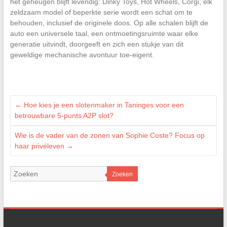
het geheugen blijft levendig: Dinky Toys, Hot Wheels, Corgi, elk
zeldzaam model of beperkte serie wordt een schat om te
behouden, inclusief de originele doos. Op alle schalen blijft de
auto een universele taal, een ontmoetingsruimte waar elke
generatie uitvindt, doorgeeft en zich een stukje van dit
geweldige mechanische avontuur toe-eigent.
←
Hoe kies je een slotenmaker in Taninges voor een
betrouwbare 5-punts A2P slot?
Wie is de vader van de zonen van Sophie Coste? Focus op
haar privéleven
→
Zoeken