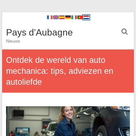
Pays d'Aubagne
Nieuws
Ontdek de wereld van auto
mechanica: tips, adviezen en
autoliefde