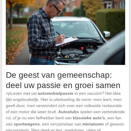
De geest van gemeenschap:
deel uw passie en groei samen
<pLeven met uw
automobielpassie
in een vacuüm? Het idee
lijkt ongebruikelijk. Hier is uitwisseling de norm: men leert, men
geeft door, men verwondert zich over een voltooide restauratie
of een motor die weer brult.
Autoclubs
spelen een verbindende
rol, of je nu een liefhebber bent van
klassieke auto’s
, een fan
van
sportwagens
, een verzamelaar van
miniaturen
of gewoon
nieuwsgierig. Men deelt er tips, anekdotes, uitjes of