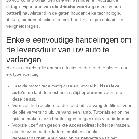
slijtage. Eigenaren van
elektrische voertuigen
zullen hun
batterij
nauwlettend in de gaten houden: elke technologie,
lithium, natrium of solide batterij, heeft zijn eigen oplaad- en
veiligheidsregels.
Enkele eenvoudige handelingen om
de levensduur van uw auto te
verlengen
Hier zijn enkele reflexen om effectief onderhoud te plegen aan
elk type voertuig:
Laat de motor regelmatig draaien, vooral bij
klassieke
auto’s
, en laat de mechanica altijd opwarmen voordat u
deze belast.
Voer zelf het reguliere onderhoud uit: vervang de filters, voer
de olie verversing uit, vervang een lamp. Tutorials en online
gidsen maken deze handelingen toegankelijk voor iedereen.
Voorzie uzelf van
geschikte accessoires
: kofferbakmatten,
stoelhoezen, batterijladers, multifunctionele
gereedschappen. Anticipeer op de behoeften van het