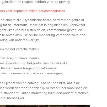
 gebruiken en respect hebben voor de privacy.
ven voor populaire online berichtenservices
n snel te zijn. Dynamische filters, sorteren op genre of
ng tot de informatie. Maar dat is nog niet alles. Voplav zet
 gebruiker kan zijn lijsten delen, commentaar geven, en
n te ontdekken. De online monitoring verandert zo in een
aring van anderen verrijkt.
len die het verschil maken:
interface, intuïtieve menu’s
tmes afgestemd op het profiel van de gebruiker
ilters en snelle toegang tot informatie
lijsten, commentaren, kruisaanbevelingen
l de rijkdom van de catalogus behouden blijft, dat is de
ing wordt daardoor aanzienlijk versterkt: personalisatie en
een standaard. Online monitoring krijgt een andere dimensie;
ooral menselijker.