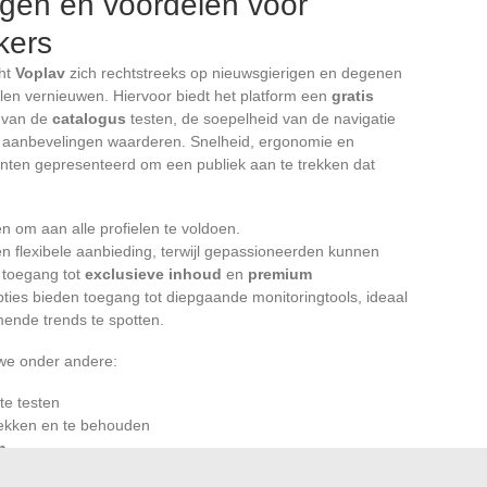
gen en voordelen voor
kers
ht
Voplav
zich rechtstreeks op nieuwsgierigen en degenen
illen vernieuwen. Hiervoor biedt het platform een
gratis
e van de
catalogus
testen, de soepelheid van de navigatie
 aanbevelingen waarderen. Snelheid, ergonomie en
enten gepresenteerd om een publiek aan te trekken dat
n om aan alle profielen te voldoen.
n flexibele aanbieding, terwijl gepassioneerden kunnen
 toegang tot
exclusieve inhoud
en
premium
ies bieden toegang tot diepgaande monitoringtools, ideaal
mende trends te spotten.
we onder andere:
te testen
ekken en te behouden
n
emium abonnees