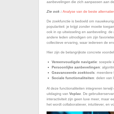
aanbevelingen die zich aanpassen aan de
Zie ook :
Analyse van de beste alternatie
De zoekfunctie is bedoeld om nauwkeurig e
populariteit: je krijgt zonder moeite toega
ook in op uitwisseling en aanbeveling: de
andere leden uitnodigen om zijn favoriete
collectieve ervaring, waar iedereen de erv
Hier zijn de belangrijkste concrete voorde
Vereenvoudigde navigatie
: soepele 
Persoonlijke aanbevelingen
: algori
Geavanceerde zoektools
: meerdere f
Sociale functionaliteiten
: delen van 
Al deze functionaliteiten integreren terwij
uitdaging van
Voplav
. De gebruikerservar
interactiviteit zijn geen luxe meer, maar 
het wordt collaboratiever, intuïtiever, en v