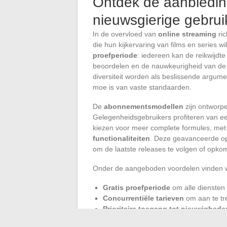
Ontdek de aanbiedin
nieuwsgierige gebrui
In de overvloed van
online streaming
ric
die hun kijkervaring van films en series w
proefperiode
: iedereen kan de reikwijdt
beoordelen en de nauwkeurigheid van de
diversiteit worden als beslissende argum
moe is van vaste standaarden.
De
abonnementsmodellen
zijn ontworpe
Gelegenheidsgebruikers profiteren van ee
kiezen voor meer complete formules, met
functionaliteiten
. Deze geavanceerde opt
om de laatste releases te volgen of opko
Onder de aangeboden voordelen vinden 
Gratis proefperiode
om alle diensten 
Concurrentiële tarieven
om aan te tr
Prioritaire toegang tot nieuwighede
Versterkte functionaliteiten
voor pr