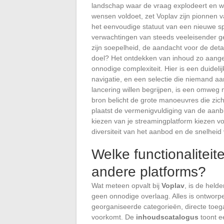
landschap waar de vraag explodeert en wa
wensen voldoet, zet Voplav zijn pionnen v
het eenvoudige statuut van een nieuwe sp
verwachtingen van steeds veeleisender g
zijn soepelheid, de aandacht voor de deta
doel? Het ontdekken van inhoud zo aangen
onnodige complexiteit. Hier is een duideli
navigatie, en een selectie die niemand aa
lancering willen begrijpen, is een omweg
bron belicht de grote manoeuvres die zich
plaatst de vermenigvuldiging van de aanb
kiezen van je streamingplatform kiezen 
diversiteit van het aanbod en de snelheid
Welke functionalitei
andere platforms?
Wat meteen opvalt bij
Voplav
, is de held
geen onnodige overlaag. Alles is ontworp
georganiseerde categorieën, directe toeg
voorkomt. De
inhoudscatalogus
toont ee