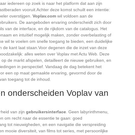
ar iedereen op zoek is naar het platform dat aan zijn
astberaden vooruit.Achter deze komst schuilt een intentie:
eler overstijgen.
Voplav.com
wil voldoen aan de
ebruikers. De aangeboden ervaring onderscheidt zich door
ils van de interface, en de rijkdom van de catalogus. Het
aam en intuïtief mogelijk maken, zonder overbelasting of
jke wil te voelen om snelle toegang te bieden, een duidelijke
n de kant laat staan.Voor degenen die de inzet van deze
 noodzakelijk: alles weten over Voplav met Actu Web. Deze
 op de markt afspelen, detailleert de nieuwe gebruiken, en
iedingen in perspectief. Vandaag de dag betekent het
voor een op maat gemaakte ervaring, gevormd door de
 van toegang tot de inhoud.
ten onderscheiden Voplav van
erheid van zijn
gebruikersinterface
. Geen labyrinthmenu,
en om recht naar de essentie te gaan: goed
ang tot nieuwigheden, en een navigatie die verspreiding
n mooie diversiteit, van films tot series, met persoonlijke