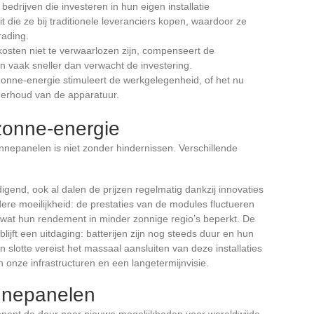
edrijven die investeren in hun eigen installatie
t die ze bij traditionele leveranciers kopen, waardoor ze
rading.
kosten niet te verwaarlozen zijn, compenseert de
en vaak sneller dan verwacht de investering.
zonne-energie stimuleert de werkgelegenheid, of het nu
nderhoud van de apparatuur.
zonne-energie
nepanelen is niet zonder hindernissen. Verschillende
end, ook al dalen de prijzen regelmatig dankzij innovaties
ere moeilijkheid: de prestaties van de modules fluctueren
, wat hun rendement in minder zonnige regio’s beperkt. De
lijft een uitdaging: batterijen zijn nog steeds duur en hun
Ten slotte vereist het massaal aansluiten van deze installaties
n onze infrastructuren en een langetermijnvisie.
nnepanelen
 opent de deur naar nieuwe mogelijkheden voor wereldwijde