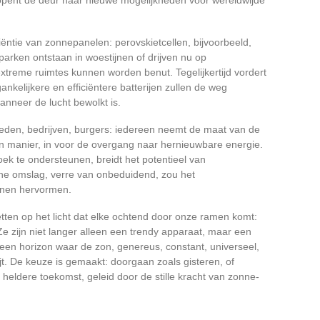
iëntie van zonnepanelen: perovskietcellen, bijvoorbeeld,
ken ontstaan in woestijnen of drijven nu op
extreme ruimtes kunnen worden benut. Tegelijkertijd vordert
kelijkere en efficiëntere batterijen zullen de weg
anneer de lucht bewolkt is.
den, bedrijven, burgers: iedereen neemt de maat van de
gen manier, in voor de overgang naar hernieuwbare energie.
oek te ondersteunen, breidt het potentieel van
che omslag, verre van onbeduidend, zou het
nnen hervormen.
etten op het licht dat elke ochtend door onze ramen komt:
 zijn niet langer alleen een trendy apparaat, maar een
en horizon waar de zon, genereus, constant, universeel,
jt. De keuze is gemaakt: doorgaan zoals gisteren, of
eldere toekomst, geleid door de stille kracht van zonne-