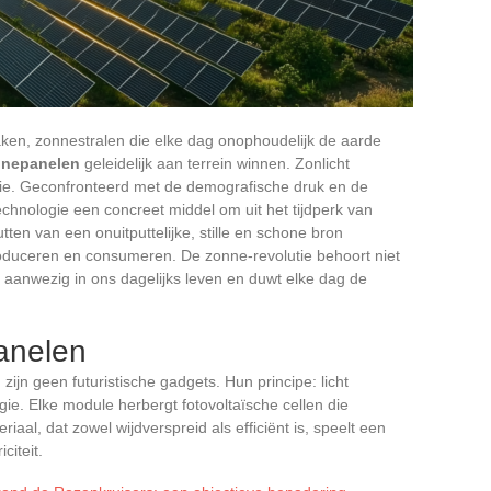
ken, zonnestralen die elke dag onophoudelijk de aarde
nnepanelen
geleidelijk aan terrein winnen. Zonlicht
topie. Geconfronteerd met de demografische druk en de
chnologie een concreet middel om uit het tijdperk van
tten van een onuitputtelijke, stille en schone bron
produceren en consumeren. De zonne-revolutie behoort niet
l aanwezig in ons dagelijks leven en duwt elke dag de
anelen
ijn geen futuristische gadgets. Hun principe: licht
e. Elke module herbergt fotovoltaïsche cellen die
riaal, dat zowel wijdverspreid als efficiënt is, speelt een
citeit.