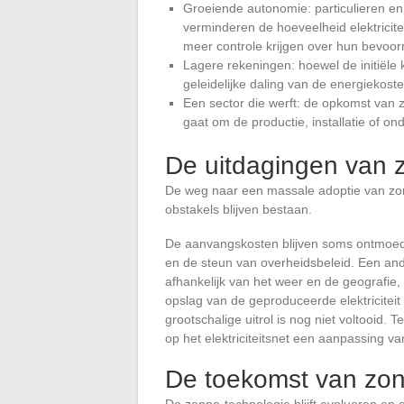
Groeiende autonomie: particulieren en b
verminderen de hoeveelheid elektricitei
meer controle krijgen over hun bevoor
Lagere rekeningen: hoewel de initiële 
geleidelijke daling van de energiekost
Een sector die werft: de opkomst van 
gaat om de productie, installatie of o
De uitdagingen van 
De weg naar een massale adoptie van zon
obstakels blijven bestaan.
De aanvangskosten blijven soms ontmoedig
en de steun van overheidsbeleid. Een and
afhankelijk van het weer en de geografie
opslag van de geproduceerde elektriciteit b
grootschalige uitrol is nog niet voltooid. 
op het elektriciteitsnet een aanpassing va
De toekomst van zo
De zonne-technologie blijft evolueren en