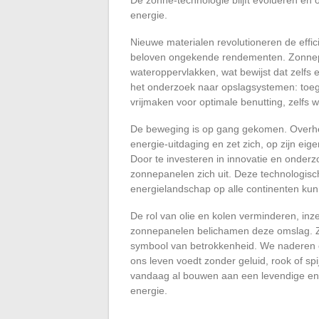
energie.
Nieuwe materialen revolutioneren de effic
beloven ongekende rendementen. Zonnepar
wateroppervlakken, wat bewijst dat zelfs 
het onderzoek naar opslagsystemen: toegan
vrijmaken voor optimale benutting, zelfs w
De beweging is op gang gekomen. Overhe
energie-uitdaging en zet zich, op zijn ei
Door te investeren in innovatie en onderz
zonnepanelen zich uit. Deze technologis
energielandschap op alle continenten ku
De rol van olie en kolen verminderen, inz
zonnepanelen belichamen deze omslag. Ze
symbool van betrokkenheid. We naderen e
ons leven voedt zonder geluid, rook of spi
vandaag al bouwen aan een levendige en h
energie.