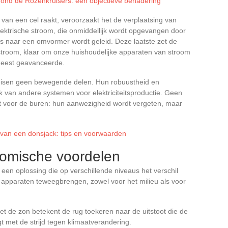
rond de Rozenkruisers: een objectieve benadering
van een cel raakt, veroorzaakt het de verplaatsing van
ektrische stroom, die onmiddellijk wordt opgevangen door
 naar een omvormer wordt geleid. Deze laatste zet de
stroom, klaar om onze huishoudelijke apparaten van stroom
 meest geavanceerde.
ereisen geen bewegende delen. Hun robuustheid en
jk van andere systemen voor elektriciteitsproductie. Geen
t voor de buren: hun aanwezigheid wordt vergeten, maar
 van een donsjack: tips en voorwaarden
omische voordelen
 een oplossing die op verschillende niveaus het verschil
e apparaten teweegbrengen, zowel voor het milieu als voor
 met de zon betekent de rug toekeren naar de uitstoot die de
ligt met de strijd tegen klimaatverandering.