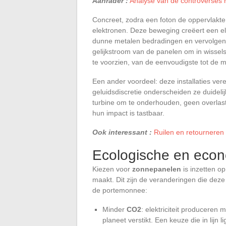
Aanrader :
Analyse van de controverses 
Concreet, zodra een foton de oppervlakte 
elektronen. Deze beweging creëert een el
dunne metalen bedradingen en vervolgens
gelijkstroom van de panelen om in wissel
te voorzien, van de eenvoudigste tot de
Een ander voordeel: deze installaties v
geluidsdiscretie onderscheiden ze duideli
turbine om te onderhouden, geen overlas
hun impact is tastbaar.
Ook interessant :
Ruilen en retourneren
Ecologische en econ
Kiezen voor
zonnepanelen
is inzetten op
maakt. Dit zijn de veranderingen die dez
de portemonnee:
Minder
CO2
: elektriciteit produceren
planeet verstikt. Een keuze die in lijn 