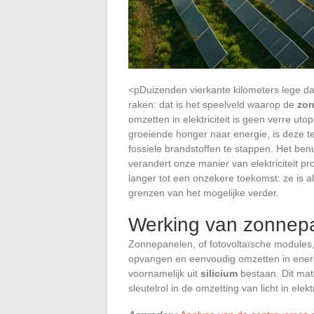
<pDuizenden vierkante kilometers lege da
raken: dat is het speelveld waarop de
zo
omzetten in elektriciteit is geen verre u
groeiende honger naar energie, is deze te
fossiele brandstoffen te stappen. Het benu
verandert onze manier van elektriciteit 
langer tot een onzekere toekomst: ze is a
grenzen van het mogelijke verder.
Werking van zonnep
Zonnepanelen, of fotovoltaïsche modules, z
opvangen en eenvoudig omzetten in energi
voornamelijk uit
silicium
bestaan. Dit mate
sleutelrol in de omzetting van licht in elektri