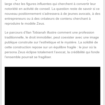
large chez les figures influentes qui cherchent à convertir leur
notoriété en activité de conseil. La question reste de savoir si ce
nouveau positionnement s’adressera à de jeunes avocats, à des
entrepreneurs ou à des créateurs de contenu cherchant à
reproduire le modèle Zeus.
Le parcours d’Ilan Tobianah illustre comment une profession
traditionnelle, le droit immobilier, peut coexister avec une image
publique construite sur l’esthétique et le mystère. La solidité de
cette construction repose sur un équilibre fragile : le jour où la
persona Zeus éclipse totalement l’avocat, la crédibilité qui fonde
l’ensemble pourrait se fragiliser.