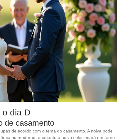
 o dia D
no de casamento
roupas de acordo com o tema do casamento. A noiva pode
boêmio ou moderno, enquanto o noivo selecionará um terno