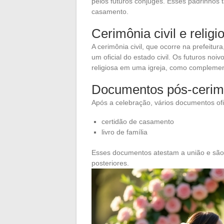
pelos futuros cônjuges. Esses padrinhos 
casamento.
Cerimônia civil e religi
A cerimônia civil, que ocorre na prefeitur
um oficial do estado civil. Os futuros n
religiosa em uma igreja, como complement
Documentos pós-cerim
Após a celebração, vários documentos ofic
certidão de casamento
livro de família
Esses documentos atestam a união e são n
posteriores.