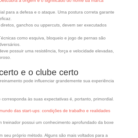
 Descubra a origem e o significado do nome da marca
cial para a defesa e o ataque. Uma postura correta garante
ficaz.
 diretos, ganchos ou uppercuts, devem ser executados
. Técnicas como esquiva, bloqueio e jogo de pernas são
dversários.
ve possuir uma resistência, força e velocidade elevadas,
oroso.
certo e o clube certo
treinamento pode influenciar grandemente sua experiência
corresponda às suas expectativas é, portanto, primordial.
 mundo das start-ups: condições de trabalho e realidades
 treinador possui um conhecimento aprofundado da boxe
em seu próprio método. Alguns são mais voltados para a