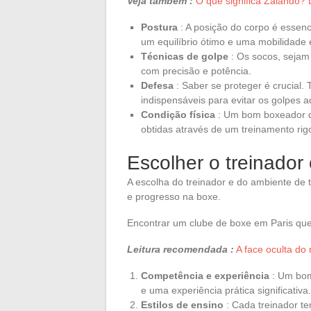
Veja também :
O que significa Zalando?
Postura
: A posição do corpo é essen
um equilíbrio ótimo e uma mobilidade e
Técnicas de golpe
: Os socos, sejam
com precisão e potência.
Defesa
: Saber se proteger é crucial
indispensáveis para evitar os golpes a
Condição física
: Um bom boxeador de
obtidas através de um treinamento rig
Escolher o treinador 
A escolha do treinador e do ambiente de 
e progresso na boxe.
Encontrar um clube de boxe em Paris que 
Leitura recomendada :
A face oculta do
Competência e experiência
: Um bom
e uma experiência prática significativa.
Estilos de ensino
: Cada treinador t