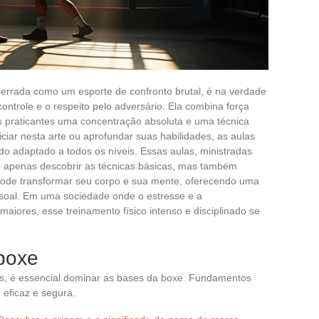
 errada como um esporte de confronto brutal, é na verdade
ontrole e o respeito pelo adversário. Ela combina força
eus praticantes uma concentração absoluta e uma técnica
ciar nesta arte ou aprofundar suas habilidades, as aulas
o adaptado a todos os níveis. Essas aulas, ministradas
ão apenas descobrir as técnicas básicas, mas também
 pode transformar seu corpo e sua mente, oferecendo uma
ssoal. Em uma sociedade onde o estresse e a
iores, esse treinamento físico intenso e disciplinado se
boxe
s, é essencial dominar as bases da boxe. Fundamentos
eficaz e segura.