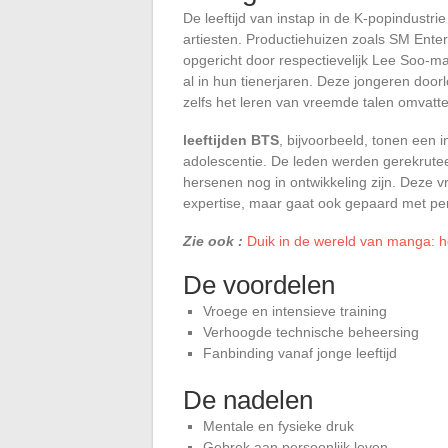
De leeftijd van instap in de K-popindustri
artiesten. Productiehuizen zoals SM Ente
opgericht door respectievelijk Lee Soo-m
al in hun tienerjaren. Deze jongeren door
zelfs het leren van vreemde talen omvatt
leeftijden BTS
, bijvoorbeeld, tonen een 
adolescentie. De leden werden gerekrutee
hersenen nog in ontwikkeling zijn. Deze v
expertise, maar gaat ook gepaard met pers
Zie ook :
Duik in de wereld van manga: ho
De voordelen
Vroege en intensieve training
Verhoogde technische beheersing
Fanbinding vanaf jonge leeftijd
De nadelen
Mentale en fysieke druk
Gebrek aan persoonlijk leven