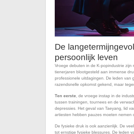
De langetermijngevol
persoonlijk leven
Vroege debuten in de K-popindustrie zijn 
tienerjaren blootgesteld aan immense dru
professionele uitdagingen. De leden van
razendsnelle opkomst gekend, maar tegen
Ten eerste
, de vroege instap in de indus
tussen trainingen, tournees en de verwacht
depressies. Het geval van Taeyang, lid van
artiesten hebben pauzes moeten nemen om
De fysieke druk is ook aanzienlijk. De v
tot ernstige fysieke blessures. De leden 