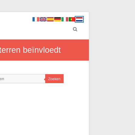
terren beïnvloedt
Zoeken