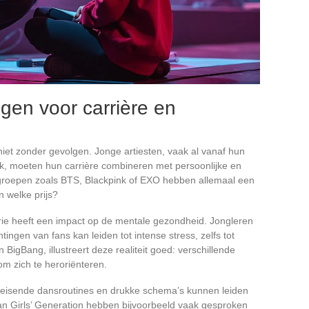
gen voor carrière en
niet zonder gevolgen. Jonge artiesten, vaak al vanaf hun
k, moeten hun carrière combineren met persoonlijke en
 groepen zoals BTS, Blackpink of EXO hebben allemaal een
 welke prijs?
trie heeft een impact op de mentale gezondheid. Jongleren
ingen van fans kan leiden tot intense stress, zelfs tot
 BigBang, illustreert deze realiteit goed: verschillende
 zich te heroriënteren.
eeleisende dansroutines en drukke schema’s kunnen leiden
van Girls’ Generation hebben bijvoorbeeld vaak gesproken