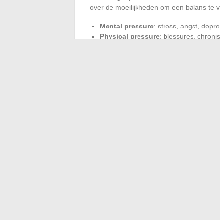
over de moeilijkheden om een balans te v
Mental pressure
: stress, angst, depre
Physical pressure
: blessures, chron
De impact op het persoonlijke leven wordt
aanzienlijk deel van hun adolescentie en 
Vriendschaps- en liefdesrelaties worden va
de eerste iconen van de K-pop, heeft vaa
De K-popindustrie, met zijn draconische ei
en intense opleiding onuitwisbare sporen 
←
Hoe heeft de digitale transformatie 
Effic