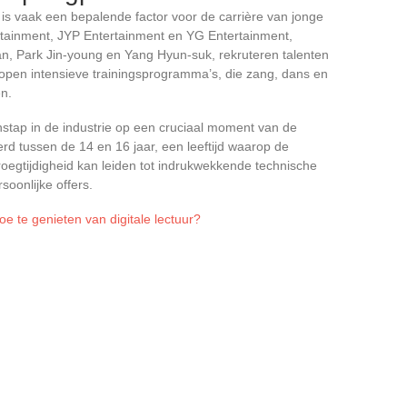
e is vaak een bepalende factor voor de carrière van jonge
rtainment, JYP Entertainment en YG Entertainment,
an, Park Jin-young en Yang Hyun-suk, rekruteren talenten
lopen intensieve trainingsprogramma’s, die zang, dans en
en.
instap in de industrie op een cruciaal moment van de
rd tussen de 14 en 16 jaar, een leeftijd waarop de
roegtijdigheid kan leiden tot indrukwekkende technische
oonlijke offers.
e te genieten van digitale lectuur?