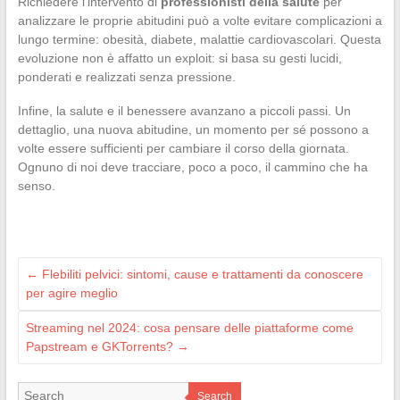
Richiedere l’intervento di
professionisti della salute
per
analizzare le proprie abitudini può a volte evitare complicazioni a
lungo termine: obesità, diabete, malattie cardiovascolari. Questa
evoluzione non è affatto un exploit: si basa su gesti lucidi,
ponderati e realizzati senza pressione.
Infine, la salute e il benessere avanzano a piccoli passi. Un
dettaglio, una nuova abitudine, un momento per sé possono a
volte essere sufficienti per cambiare il corso della giornata.
Ognuno di noi deve tracciare, poco a poco, il cammino che ha
senso.
←
Flebiliti pelvici: sintomi, cause e trattamenti da conoscere
per agire meglio
Streaming nel 2024: cosa pensare delle piattaforme come
Papstream e GKTorrents?
→
Search