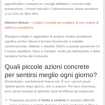
approfondire o basarsi su consigli affidabili e concreti sulla
prevenzione, i rimedi naturali o l’alimentazione, basta accedere
a Le Coin du Bien-être.
Ulteriori letture :
I migliori consigli per esaltare la tua routine di
bellezza quotidiana
Mangiare meglio e aggiustare le proprie routine quotidiane
significa anche ridurre il terreno favorevole a malattie
cardiovascolari, diabete o obesità. Dietro a questa questione c’è
il nostro equilibrio, fisico e mentale, molto più dell’aspetto o della
semplice forma del momento.
Quali piccole azioni concrete
per sentirsi meglio ogni giorno?
Dimenticate i cambiamenti improvvisi. È con i piccoli passi,
ripetuti giorno dopo giorno, che si avanza. Per fare chiarezza,
ecco alcuni esempi di abitudini facili ed efficaci da instaurare.
Preparare porzioni di
frutta e verdura
in anticipo affinché
siano sempre a portata di mano. La loro ricchezza in fibre e