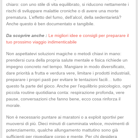
chiaro: con uno stile di vita equilibrato, si riducono nettamente i
rischi di sviluppare malattie croniche o di avere una morte
prematura. L’effetto del fumo, dell’alcol, della sedentarietà?
Anche questo è ben documentato e tangibile.
Da scoprire anche :
Le migliori idee e consigli per preparare il
tuo prossimo viaggio indimenticabile
Non aspettatevi soluzioni magiche o metodi chiavi in mano:
prendersi cura della propria salute mentale e fisica richiede un
impegno concreto nel tempo. Mangiare in modo diversificato,
dare priorità a frutta e verdura vere, limitare i prodotti industriali,
preparare i propri pasti per evitare le tentazioni facili… tutto
questo fa parte del gioco. Anche per l’equilibrio psicologico, ogni
piccola routine quotidiana conta: respirazione profonda, vere
pause, conversazioni che fanno bene, ecco cosa rinforza il
morale.
Non è necessario puntare ai maratoni o a exploit sportivi per
muoversi di più. Dieci minuti di camminata veloce, movimenti di
potenziamento, qualche allungamento mattutino sono già
sufficienti per risvegliare corpo e mente. Per chi desidera