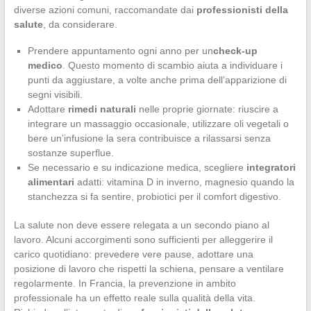
diverse azioni comuni, raccomandate dai
professionisti della
salute
, da considerare.
Prendere appuntamento ogni anno per un
check-up
medico
. Questo momento di scambio aiuta a individuare i
punti da aggiustare, a volte anche prima dell’apparizione di
segni visibili.
Adottare
rimedi naturali
nelle proprie giornate: riuscire a
integrare un massaggio occasionale, utilizzare oli vegetali o
bere un’infusione la sera contribuisce a rilassarsi senza
sostanze superflue.
Se necessario e su indicazione medica, scegliere
integratori
alimentari
adatti: vitamina D in inverno, magnesio quando la
stanchezza si fa sentire, probiotici per il comfort digestivo.
La salute non deve essere relegata a un secondo piano al
lavoro. Alcuni accorgimenti sono sufficienti per alleggerire il
carico quotidiano: prevedere vere pause, adottare una
posizione di lavoro che rispetti la schiena, pensare a ventilare
regolarmente. In Francia, la prevenzione in ambito
professionale ha un effetto reale sulla qualità della vita.