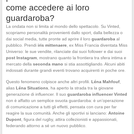
come accedere ai loro
guardaroba?
La ondata non si limita al mondo dello spettacolo. Su Vinted,
scopriamo personalità provenienti dallo sport, dalla bellezza o
dai social media, tutte pronte ad aprire il loro
guardaroba
al
pubblico. Prendi
iris mittenaere
, ex Miss Francia diventata Miss
Universo: le sue vendite, rilanciate dai suoi follower e dai suoi
post Instagram
, mostrano quanto la frontiera tra sfera intima e
mercato della
seconda mano
si stia assottigliando. Alcuni abiti
indossati durante grandi eventi trovano acquirenti in poche ore.
Questo fenomeno colpisce anche altri profili.
Léna Mahfouf
,
alias
Léna Situations
, ha aperto la strada tra la giovane
generazione di influencer. Il suo
guardaroba influencer Vinted
non è affatto un semplice svuota guardaroba: è un’operazione
di comunicazione a tutti gli effetti, pensata con cura per far
reagire la sua comunità. Anche gli sportivi si lanciano:
Antoine
Dupont
, figura del rugby, attira collezionisti e appassionati,
federando attorno a sé un nuovo pubblico.