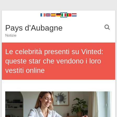
Pays d'Aubagne
Notizie
Le celebrità presenti su Vinted:
queste star che vendono i loro
vestiti online