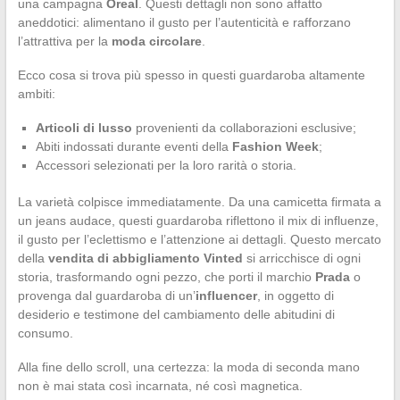
una campagna
Oreal
. Questi dettagli non sono affatto
aneddotici: alimentano il gusto per l’autenticità e rafforzano
l’attrattiva per la
moda circolare
.
Ecco cosa si trova più spesso in questi guardaroba altamente
ambiti:
Articoli di lusso
provenienti da collaborazioni esclusive;
Abiti indossati durante eventi della
Fashion Week
;
Accessori selezionati per la loro rarità o storia.
La varietà colpisce immediatamente. Da una camicetta firmata a
un jeans audace, questi guardaroba riflettono il mix di influenze,
il gusto per l’eclettismo e l’attenzione ai dettagli. Questo mercato
della
vendita di abbigliamento Vinted
si arricchisce di ogni
storia, trasformando ogni pezzo, che porti il marchio
Prada
o
provenga dal guardaroba di un’
influencer
, in oggetto di
desiderio e testimone del cambiamento delle abitudini di
consumo.
Alla fine dello scroll, una certezza: la moda di seconda mano
non è mai stata così incarnata, né così magnetica.