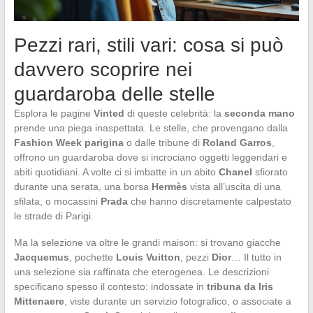
Pezzi rari, stili vari: cosa si può
davvero scoprire nei
guardaroba delle stelle
Esplora le pagine
Vinted
di queste celebrità: la
seconda mano
prende una piega inaspettata. Le stelle, che provengano dalla
Fashion Week parigina
o dalle tribune di
Roland Garros
,
offrono un guardaroba dove si incrociano oggetti leggendari e
abiti quotidiani. A volte ci si imbatte in un abito
Chanel
sfiorato
durante una serata, una borsa
Hermès
vista all’uscita di una
sfilata, o mocassini
Prada
che hanno discretamente calpestato
le strade di Parigi.
Ma la selezione va oltre le grandi maison: si trovano giacche
Jacquemus
, pochette
Louis Vuitton
, pezzi
Dior
… Il tutto in
una selezione sia raffinata che eterogenea. Le descrizioni
specificano spesso il contesto: indossate in
tribuna da Iris
Mittenaere
, viste durante un servizio fotografico, o associate a