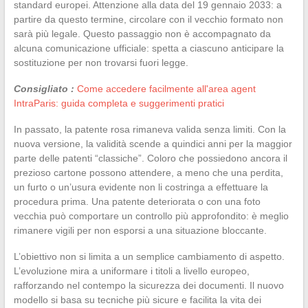
standard europei. Attenzione alla data del 19 gennaio 2033: a
partire da questo termine, circolare con il vecchio formato non
sarà più legale. Questo passaggio non è accompagnato da
alcuna comunicazione ufficiale: spetta a ciascuno anticipare la
sostituzione per non trovarsi fuori legge.
Consigliato :
Come accedere facilmente all'area agent
IntraParis: guida completa e suggerimenti pratici
In passato, la patente rosa rimaneva valida senza limiti. Con la
nuova versione, la validità scende a quindici anni per la maggior
parte delle patenti “classiche”. Coloro che possiedono ancora il
prezioso cartone possono attendere, a meno che una perdita,
un furto o un’usura evidente non li costringa a effettuare la
procedura prima. Una patente deteriorata o con una foto
vecchia può comportare un controllo più approfondito: è meglio
rimanere vigili per non esporsi a una situazione bloccante.
L’obiettivo non si limita a un semplice cambiamento di aspetto.
L’evoluzione mira a uniformare i titoli a livello europeo,
rafforzando nel contempo la sicurezza dei documenti. Il nuovo
modello si basa su tecniche più sicure e facilita la vita dei