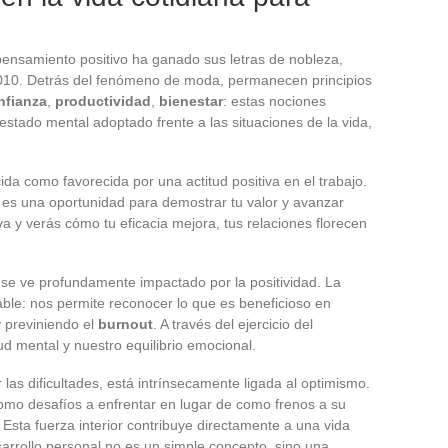
 pensamiento positivo ha ganado sus letras de nobleza,
 2010. Detrás del fenómeno de moda, permanecen principios
nfianza
,
productividad
,
bienestar
: estas nociones
estado mental adoptado frente a las situaciones de la vida,
ida como favorecida por una actitud positiva en el trabajo.
es una oportunidad para demostrar tu valor y avanzar
iva y verás cómo tu eficacia mejora, tus relaciones florecen
se ve profundamente impactado por la positividad. La
otable: nos permite reconocer lo que es beneficioso en
 previniendo el
burnout
. A través del ejercicio del
d mental y nuestro equilibrio emocional.
 las dificultades, está intrínsecamente ligada al optimismo.
omo desafíos a enfrentar en lugar de como frenos a su
. Esta fuerza interior contribuye directamente a una vida
sarrollo personal no es un simple concepto, sino una