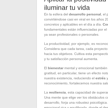
iluminar tu vida
En la esfera del
desarrollo personal
, el
convirtiéndose casi en viral en los años
concretos y aplicables en el día a día.
Co
fundamentales están influenciadas por el 
ya sean profesionales o personales.
La productividad, por ejemplo, es reconoc
Considera que cada tarea, cada proyecto 
hacia tus objetivos. Cultiva esta perspect
y tu satisfacción personal aumenta.
El
bienestar
mental y emocional también 
gratitud, en particular, tiene un efecto n
nuestra existencia, reduciendo el
estrés
y
reconocimiento, fortalecemos nuestra salu
La
resiliencia
, esta capacidad de superar
Una mente que elige ver los obstáculos c
desarrollo, forja una robustez psicológica
emocional rica y equilibrada, donde el de