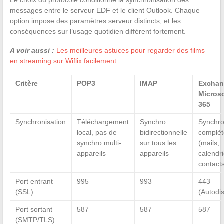
messages entre le serveur EDF et le client Outlook. Chaque
option impose des paramètres serveur distincts, et les
conséquences sur l’usage quotidien diffèrent fortement.
A voir aussi :
Les meilleures astuces pour regarder des films
en streaming sur Wiflix facilement
Critère
POP3
IMAP
Exchan
Microso
365
Synchronisation
Téléchargement
Synchro
Synchr
local, pas de
bidirectionnelle
complèt
synchro multi-
sur tous les
(mails,
appareils
appareils
calendri
contact
Port entrant
995
993
443
(SSL)
(Autodi
Port sortant
587
587
587
(SMTP/TLS)