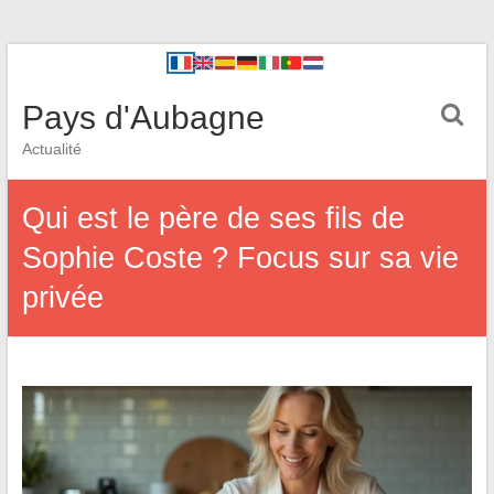
Pays d'Aubagne
Actualité
Qui est le père de ses fils de
Sophie Coste ? Focus sur sa vie
privée