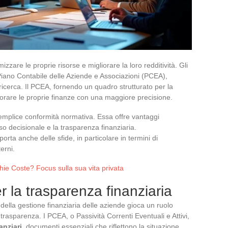
zare le proprie risorse e migliorare la loro redditività. Gli
 Piano Contabile delle Aziende e Associazioni (PCEA),
icerca. Il PCEA, fornendo un quadro strutturato per la
torare le proprie finanze con una maggiore precisione.
emplice conformità normativa. Essa offre vantaggi
sso decisionale e la trasparenza finanziaria.
ta anche delle sfide, in particolare in termini di
erni.
ophie Coste? Focus sulla sua vita privata
 la trasparenza finanziaria
ella gestione finanziaria delle aziende gioca un ruolo
asparenza. I PCEA, o Passività Correnti Eventuali e Attivi,
anziari
, documenti essenziali che riflettono la situazione