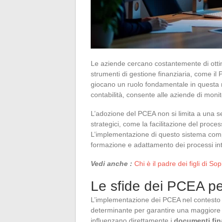
Le aziende cercano costantemente di ottimiz
strumenti di gestione finanziaria, come il
giocano un ruolo fondamentale in questa r
contabilità, consente alle aziende di moni
L’adozione del PCEA non si limita a una s
strategici, come la facilitazione del proce
L’implementazione di questo sistema compor
formazione e adattamento dei processi int
Vedi anche :
Chi è il padre dei figli di S
Le sfide dei PCEA per
L’implementazione dei PCEA nel contesto d
determinante per garantire una maggiore tr
influenzano direttamente i
documenti fin