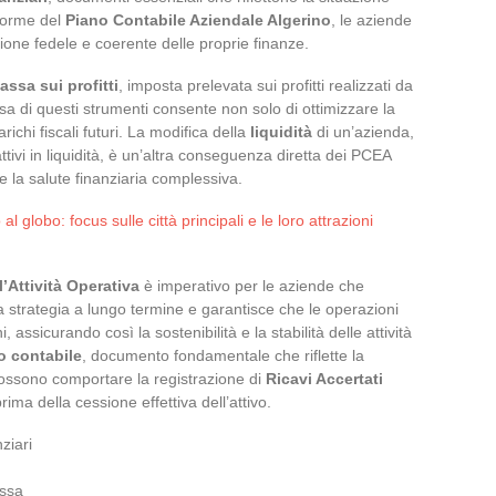
 norme del
Piano Contabile Aziendale Algerino
, le aziende
one fedele e coerente delle proprie finanze.
tassa sui profitti
, imposta prelevata sui profitti realizzati da
a di questi strumenti consente non solo di ottimizzare la
richi fiscali futuri. La modifica della
liquidità
di un’azienda,
attivi in liquidità, è un’altra conseguenza diretta dei PCEA
 e la salute finanziaria complessiva.
al globo: focus sulle città principali e le loro attrazioni
l’Attività Operativa
è imperativo per le aziende che
a strategia a lungo termine e garantisce che le operazioni
assicurando così la sostenibilità e la stabilità delle attività
o contabile
, documento fondamentale che riflette la
possono comportare la registrazione di
Ricavi Accertati
 prima della cessione effettiva dell’attivo.
ziari
assa