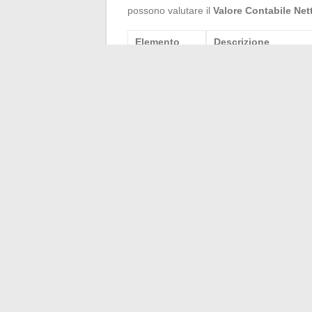
possono valutare il
Valore Contabile Net
Elemento
Descrizione
VCEAC
Valore degli attivi eli
VNC
Valore netto degli at
I dirigenti d’azienda devono basarsi su que
vendere attivi o investire in nuove opport
finanziarie consente di garantire una gest
←
Le migliori piattaforme per guardare f
Le tendenze attu