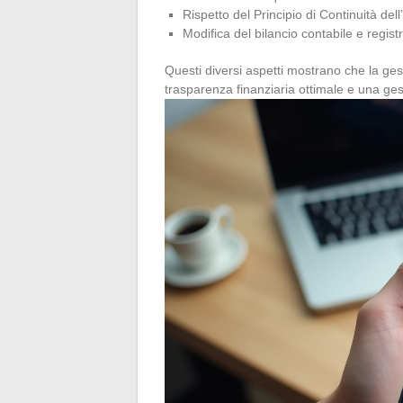
Rispetto del Principio di Continuità dell
Modifica del bilancio contabile e regis
Questi diversi aspetti mostrano che la g
trasparenza finanziaria ottimale e una gest