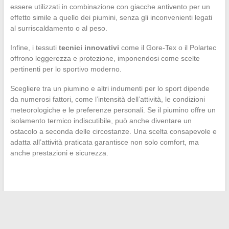
essere utilizzati in combinazione con giacche antivento per un
effetto simile a quello dei piumini, senza gli inconvenienti legati
al surriscaldamento o al peso.
Infine, i tessuti
tecnici innovativi
come il Gore-Tex o il Polartec
offrono leggerezza e protezione, imponendosi come scelte
pertinenti per lo sportivo moderno.
Scegliere tra un piumino e altri indumenti per lo sport dipende
da numerosi fattori, come l’intensità dell’attività, le condizioni
meteorologiche e le preferenze personali. Se il piumino offre un
isolamento termico indiscutibile, può anche diventare un
ostacolo a seconda delle circostanze. Una scelta consapevole e
adatta all’attività praticata garantisce non solo comfort, ma
anche prestazioni e sicurezza.
←
l’energia solare, motore di un futuro sostenibile
Scambio e reso della giacca a vento: consigli e modalità
→