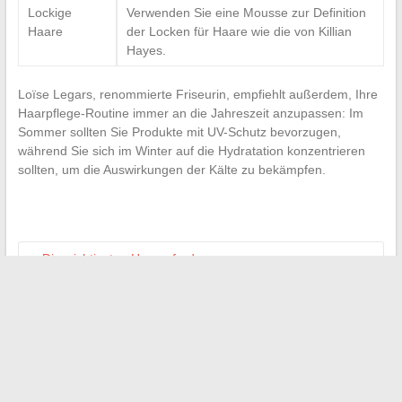
Lockige
Verwenden Sie eine Mousse zur Definition
Haare
der Locken für Haare wie die von Killian
Hayes.
Loïse Legars, renommierte Friseurin, empfiehlt außerdem, Ihre
Haarpflege-Routine immer an die Jahreszeit anzupassen: Im
Sommer sollten Sie Produkte mit UV-Schutz bevorzugen,
während Sie sich im Winter auf die Hydratation konzentrieren
sollten, um die Auswirkungen der Kälte zu bekämpfen.
←
Die wichtigsten Herausforderungen von
Finanzmanagement-Tools: Fokus auf das PCEA
Die Schritte zur Vorbereitung der Hochzeit: von der
Ankündigung bis zur Zeremonie
→
Suchen